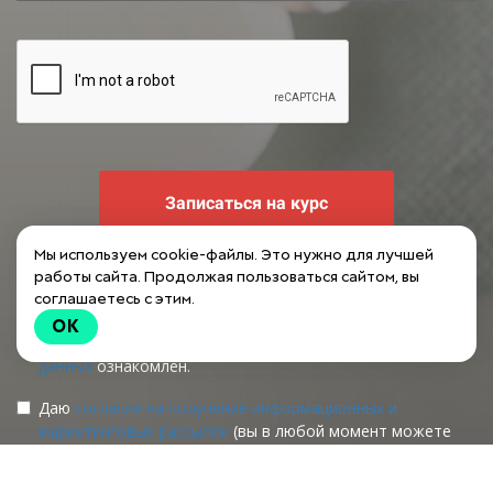
Записаться на курс
Мы используем cookie-файлы. Это нужно для лучшей
Я ознакомлен(-а) и согласен(-сна) с условиями
Публичной
работы сайта. Продолжая пользоваться сайтом, вы
оферты
соглашаетесь с этим.
Я даю
согласие на обработку моих персональных данных
.
OK
С
Политикой обработки персональных
данных
ознакомлен.
Даю
согласие на получение информационных и
маркетинговых рассылок
(вы в любой момент можете
отказаться от получения писем в личном кабинете)