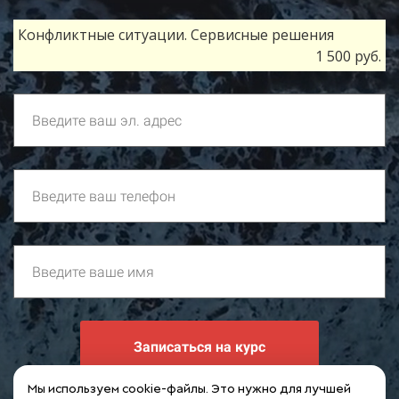
Конфликтные ситуации. Сервисные решения
1 500 руб.
Записаться на курс
Мы используем cookie-файлы. Это нужно для лучшей
Я ознакомлен(-а) и согласен(-сна) с условиями
Публичной