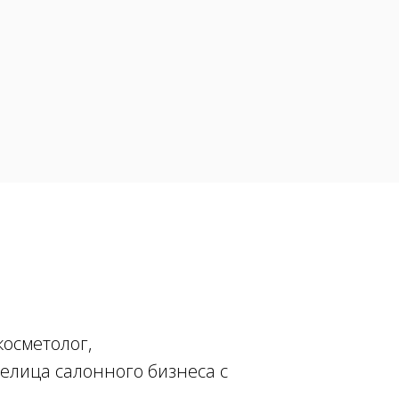
косметолог,
делица салонного бизнеса с