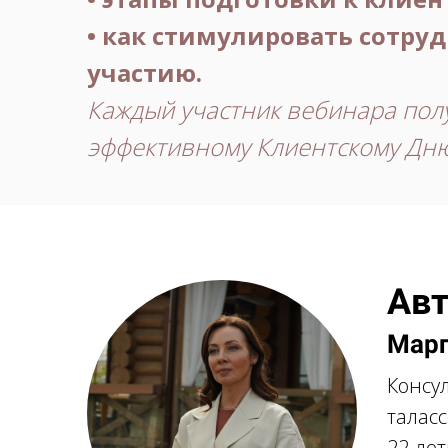
• как стимулировать сотру
участию.
Каждый участник вебинара пол
эффективному Клиентскому Дн
Авт
Марг
Консул
таласс
22-ле