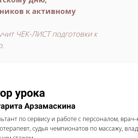
дников к активному
учит ЧЕК-ЛИСТ подготовки к
ю.
ор урока
арита Арзамаскина
ьтант по сервису и работе с персоналом, врач-
отерапевт, судья чемпионатов по массажу, вла
тним стажем.